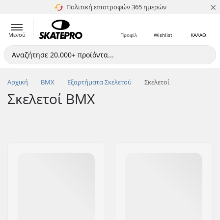
×
Πολιτική επιστροφών 365 ημερών
4.8 στα 5
Μενού
Προφίλ
Wishlist
ΚΑΛΑΘΙ
Αρχική
BMX
Εξαρτήματα Σκελετού
Σκελετοί
Σκελετοί BMX