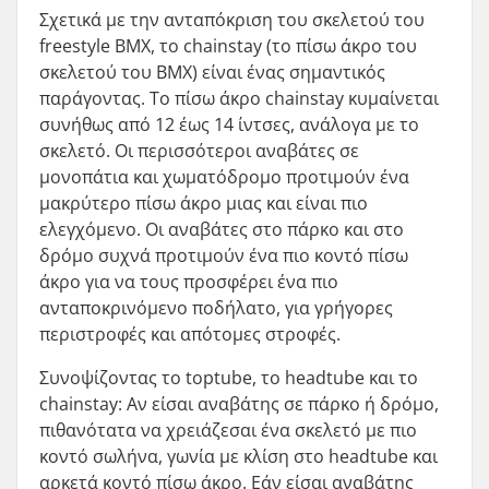
Σχετικά με την ανταπόκριση του σκελετού του
freestyle BMX, το chainstay (το πίσω άκρο του
σκελετού του BMX) είναι ένας σημαντικός
παράγοντας. Το πίσω άκρο chainstay κυμαίνεται
συνήθως από 12 έως 14 ίντσες, ανάλογα με το
σκελετό. Οι περισσότεροι αναβάτες σε
μονοπάτια και χωματόδρομο προτιμούν ένα
μακρύτερο πίσω άκρο μιας και είναι πιο
ελεγχόμενο. Οι αναβάτες στο πάρκο και στο
δρόμο συχνά προτιμούν ένα πιο κοντό πίσω
άκρο για να τους προσφέρει ένα πιο
ανταποκρινόμενο ποδήλατο, για γρήγορες
περιστροφές και απότομες στροφές.
Συνοψίζοντας το toptube, το headtube και το
chainstay: Αν είσαι αναβάτης σε πάρκο ή δρόμο,
πιθανότατα να χρειάζεσαι ένα σκελετό με πιο
κοντό σωλήνα, γωνία με κλίση στο headtube και
αρκετά κοντό πίσω άκρο. Εάν είσαι αναβάτης