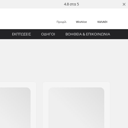
×
4.8 στα 5
Προφίλ
Wishlist
ΚΑΛΑΘΙ
ΕΚΠΤΩΣΕΙΣ
ΟΔΗΓΟΊ
ΒΟΉΘΕΙΑ & ΕΠΙΚΟΙΝΩΝΊΑ