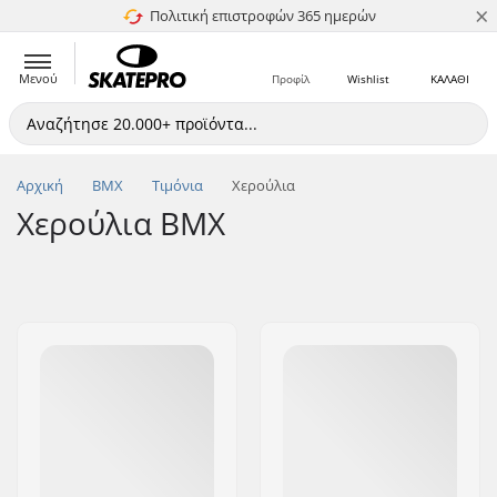
×
Πολιτική επιστροφών 365 ημερών
4.8 στα 5
Μενού
Προφίλ
Wishlist
ΚΑΛΑΘΙ
Αρχική
BMX
Τιμόνια
Xερούλια
Xερούλια BMX