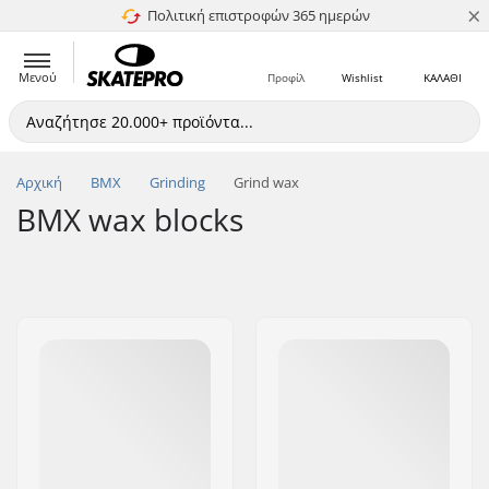
×
Πολιτική επιστροφών 365 ημερών
4.8 στα 5
Μενού
Προφίλ
Wishlist
ΚΑΛΑΘΙ
Αρχική
BMX
Grinding
Grind wax
BMX wax blocks