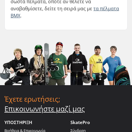
σωστά πέλματα, οπότε αν θέλετε να
αναβαθμίσετε, δείτε τη σειρά μας με
τα πέλματα
BMX
.
Έχετε ερωτήσεις;
Επικοινωνήστε μαζί μας
ΥΠΟΣΤΗΡΙΞΗ
SkatePro
Βοήθεια & Επικοινωνία
Σύνδεση