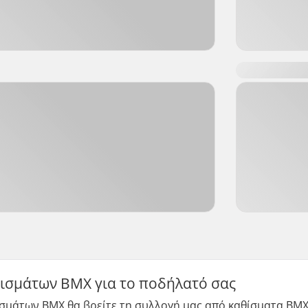
ισμάτων BMX για το ποδήλατό σας
σμάτων BMX θα βρείτε τη συλλογή μας από καθίσματα BMX,