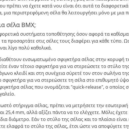
υ πρέπει να έχετε κατά νου είναι ότι αυτά τα διαφορετικ
α, μια περιστρεφόμενη σέλα θα λειτουργήσει μόνο με μια 
ια σέλα BMX;
ορετικά συστήματα τοποθέτησης όσον αφορά τα καθίσματα BM
 τα προσαρτάτε στις σέλες τους διαφέρει για κάθε τύπο. 
ίναι λίγο πολύ καθολικά.
 διαθέτουν ενσωματωμένο σφιγκτήρα σέλας στην κορυφή το
τείτε έναν τέτοιο σφιγκτήρα για να στερεώσετε το στύλο τ
άγωνο κλειδί και στη συνέχεια σύρετέ τον στον σωλήνα της
το σφιγκτήρα για να στερεώσετε τη σέλα στο επιθυμητό ύψ
φιγκτήρα σέλας που ονομάζεται "quick-release", ο οποίος σ
γαλείο.
 σωστό στήριγμα σέλας, πρέπει να μετρήσετε την εσωτερικ
αι 25,4 mm, αλλά αξίζει πάντα να το ελέγχετε. Μόλις έχετε
ίδια διάμετρο. Εάν το στύλο της σέλας και το πλαίσιο είνα
τε ελαφρά το στύλο της σέλας, έτσι ώστε να αποφύγετε τη