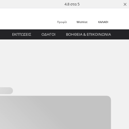
×
4.8 στα 5
Προφίλ
Wishlist
ΚΑΛΑΘΙ
ΕΚΠΤΩΣΕΙΣ
ΟΔΗΓΟΊ
ΒΟΉΘΕΙΑ & ΕΠΙΚΟΙΝΩΝΊΑ