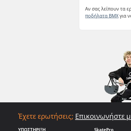
Αν σας λείπουν τα ε
ποδήλατα BMX
για ν
Έχετε ερωτήσεις;
Επικοινωνήστε μ
ΥΠΟΣΤΗΡΙΞΗ
SkatePro