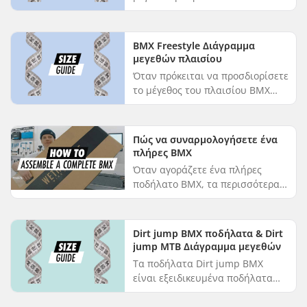
διάμετρος μανταλάκια πρέπει να
επιλέξετε για τον μπροστινό και
τον πίσω τροχό του ποδηλάτου
BMX Freestyle Διάγραμμα
BMX ...
μεγεθών πλαισίου
Όταν πρόκειται να προσδιορίσετε
το μέγεθος του πλαισίου BMX
που πρέπει να επιλέξετε, θα
πρέπει να ξεκινήσετε
κοιτάζοντας το ύψος του χρήστη.
Πώς να συναρμολογήσετε ένα
Το διάγρα...
πλήρες BMX
Όταν αγοράζετε ένα πλήρες
ποδήλατο BMX, τα περισσότερα
μέρη είναι ήδη
συναρμολογημένα. Ωστόσο, για
να χωρέσει το ποδήλατο σε ένα
Dirt jump BMX ποδήλατα & Dirt
κουτί λογικού μεγέθου...
jump MTB Διάγραμμα μεγεθών
Τα ποδήλατα Dirt jump BMX
είναι εξειδικευμένα ποδήλατα
που έχουν σχεδιαστεί για να
σκίζουν το πάρκο και το δρόμο,