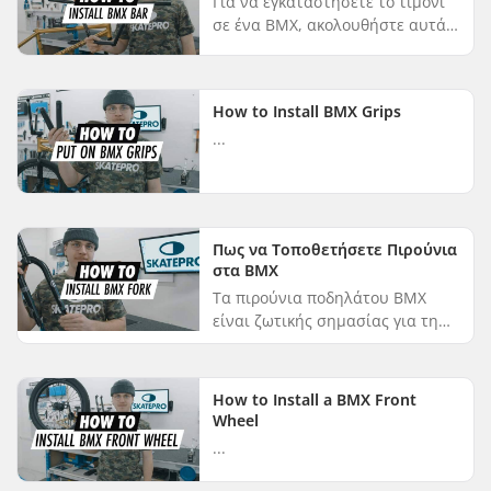
Για να εγκαταστήσετε το τιμόνι
σε ένα BMX, ακολουθήστε αυτά
τα απλά βήματα: Ξεβιδώστε την
πρόσοψη του στελέχους σας με
ένα κλειδί Allen. Τοποθετήστε τ...
How to Install BMX Grips
...
Πως να Τοποθετήσετε Πιρούνια
στα ΒΜΧ
Τα πιρούνια ποδηλάτου BMX
είναι ζωτικής σημασίας για τη
συνολική εμπειρία οδήγησης,
επομένως είναι σημαντικό να
τοποθετούνται σωστά! Σε αυτό
How to Install a BMX Front
το βίντεο...
Wheel
...