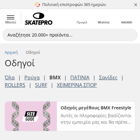
×
Πολιτική επιστροφών 365 ημερών
4.8 στα 5
Μενού
Προφίλ
Wishlist
ΚΑΛΑΘΙ
Αρχική
Οδηγοί
Οδηγοί
Όλα
|
Ρούχα
|
BMX
|
ΠΑΤΙΝΙΑ
|
Σανίδες
|
ROLLERS
|
SURF
|
ΧΕΙΜΕΡΙΝΑ ΣΠΟΡ
Οδηγός μεγέθους BMX Freestyle
Αυτές οι πληροφορίες βασίζονται
στην εμπειρία μας και θα πρέπει
να χρησιμοποιούνται ως οδηγός.
Το μέγεθος του BMX είναι μια