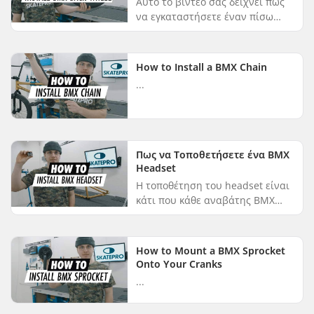
Αυτό το βίντεο σας δείχνει πώς
να εγκαταστήσετε έναν πίσω
τροχό BMX Σύρετε την αλυσίδα
στο κάτω στήριγμα και στον
οδοντωτό δίσκο του πίσω
How to Install a BMX Chain
τροχού. Τοπο...
...
Πως να Τοποθετήσετε ένα BMX
Headset
Η τοποθέτηση του headset είναι
κάτι που κάθε αναβάτης BMX
πρέπει να γνωρίζει. Σε αυτό το
βίντεο, θα σας δείξουμε πώς να
τοποθετήσετε ένα
How to Mount a BMX Sprocket
ενσωματωμένο ...
Onto Your Cranks
...