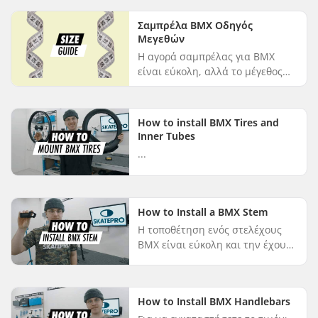
Σαμπρέλα BMX Οδηγός
Μεγεθών
Η αγορά σαμπρέλας για BMX
είναι εύκολη, αλλά το μέγεθος
μπορεί να σας μπερδεύει. Το
βιομηχανικό πρότυπο για τις
σαμπρέλες BMX είναι η μέτρηση
How to install BMX Tires and
του πλάτ...
Inner Tubes
...
How to Install a BMX Stem
Η τοποθέτηση ενός στελέχους
BMX είναι εύκολη και την έχουμε
κάνει διπλά εύκολη με τον απλό
βιντεοσκοπημένο οδηγό μας
βήμα προς βήμα για την
How to Install BMX Handlebars
τοποθέτηση...