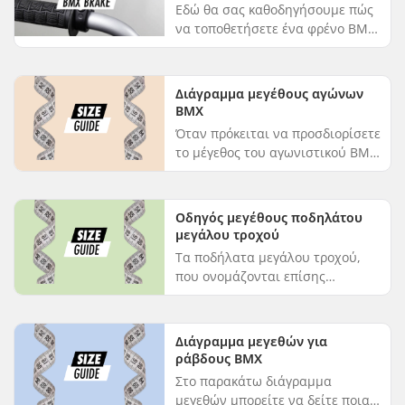
Εδώ θα σας καθοδηγήσουμε πώς
να τοποθετήσετε ένα φρένο BMX
σε ένα ποδήλατο BMX.
Ακολουθήστε το κείμενο και τις
εικόνες βήμα προς βήμα. 1.
Διάγραμμα μεγέθους αγώνων
Τοποθετήστε ...
BMX
Όταν πρόκειται να προσδιορίσετε
το μέγεθος του αγωνιστικού BMX
που πρέπει να επιλέξετε, θα
πρέπει να ξεκινήσετε
κοιτάζοντας το ύψος του χρήστη.
Οδηγός μεγέθους ποδηλάτου
Το διά...
μεγάλου τροχού
Τα ποδήλατα μεγάλου τροχού,
που ονομάζονται επίσης
ποδήλατα Cruiser, έχουν
σχεδιαστεί για να είναι άνετα και
γρήγορα ταυτόχρονα. Είναι
Διάγραμμα μεγεθών για
στιβαρά, διασκε...
ράβδους BMX
Στο παρακάτω διάγραμμα
μεγεθών μπορείτε να δείτε ποια