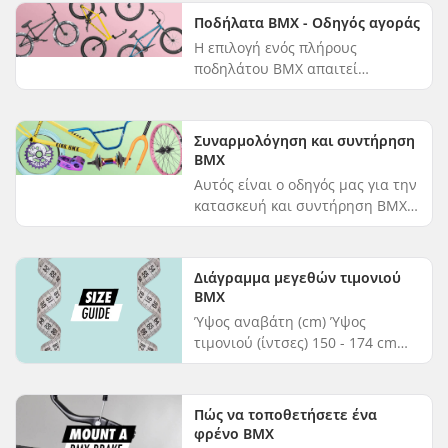
προσωπική επιλογή που βασί...
Ποδήλατα BMX - Οδηγός αγοράς
Η επιλογή ενός πλήρους
ποδηλάτου BMX απαιτεί
προσεκτική εξέταση διαφόρων
παραγόντων, ώστε να
διασφαλιστεί ότι ανταποκρίνεται
Συναρμολόγηση και συντήρηση
στις ανάγκες και τις προτ...
BΜΧ
Αυτός είναι ο οδηγός μας για την
κατασκευή και συντήρηση BMX.
Όταν πρόκειται για την
τοποθέτηση των διαφόρων
εξαρτημάτων σε ένα ποδήλατο
Διάγραμμα μεγεθών τιμονιού
BMX, υπάρχει ...
BMX
Ύψος αναβάτη (cm) Ύψος
τιμονιού (ίντσες) 150 - 174 cm
<8.75" 175 - 189 cm 8.75 - 9.5"
>190 cm >9.5"...
Πώς να τοποθετήσετε ένα
φρένο BMX