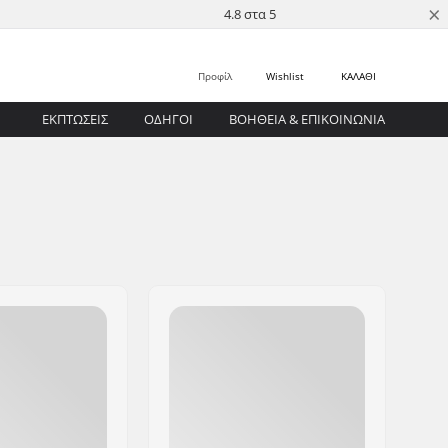
×
4.8 στα 5
Προφίλ
Wishlist
ΚΑΛΑΘΙ
ΕΚΠΤΩΣΕΙΣ
ΟΔΗΓΟΊ
ΒΟΉΘΕΙΑ & ΕΠΙΚΟΙΝΩΝΊΑ