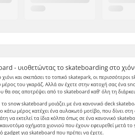
ard - υιοθετώντας το skateboarding στο χιόν
 χιόνι και σκεπάσει το τοπικό skatepark, οι περισσότεροι 
 μέρος του γκαράζ. Αλλά αν έχετε στην κατοχή σας ένα sn
υ θα σας αποτρέψει από το skateboard καθ' όλη τη διάρκε
 το snow skateboard μοιάζει με ένα κανονικό deck skatebo
ο κάτω μέρος κατέχει ένα αυλακωτό μοτίβο, που δίνει στη 
άτη να εκτελεί τα ίδια κόλπα όπως σε ένα κανονικό skateb
ο καινοτόμα οχήματα χιονιού που έχουν εφευρεθεί μετά το 
ό gadget για skateboard που πρέπει να έχετε.