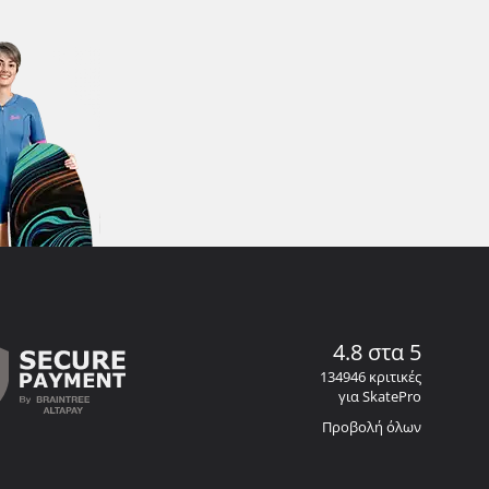
4.8 στα 5
134946 κριτικές
για SkatePro
Προβολή όλων