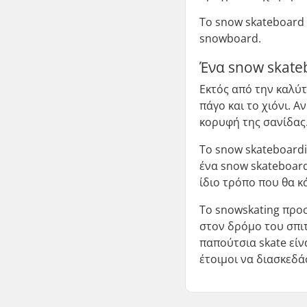
Το snow skateboard 
snowboard.
Ένα snow skate
Εκτός από την καλύτ
πάγο και το χιόνι. 
κορυφή της σανίδας
Το snow skateboardi
ένα snow skateboard 
ίδιο τρόπο που θα κ
Το snowskating προσφ
στον δρόμο του σπιτ
παπούτσια skate είν
έτοιμοι να διασκεδά