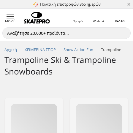
×
Πολιτική επιστροφών 365 ημερών
4.8 στα 5
Μενού
Προφίλ
Wishlist
ΚΑΛΑΘΙ
Αρχική
ΧΕΙΜΕΡΙΝΑ ΣΠΟΡ
Snow Action Fun
Trampoline
Trampoline Ski & Trampoline
Snowboards