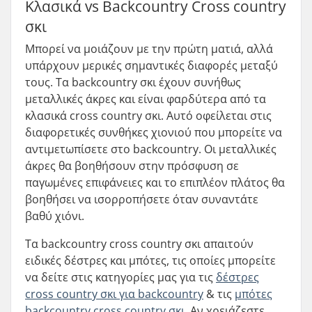
Κλασικά vs Backcountry Cross country
σκι
Μπορεί να μοιάζουν με την πρώτη ματιά, αλλά
υπάρχουν μερικές σημαντικές διαφορές μεταξύ
τους. Τα backcountry σκι έχουν συνήθως
μεταλλικές άκρες και είναι φαρδύτερα από τα
κλασικά cross country σκι. Αυτό οφείλεται στις
διαφορετικές συνθήκες χιονιού που μπορείτε να
αντιμετωπίσετε στο backcountry. Οι μεταλλικές
άκρες θα βοηθήσουν στην πρόσφυση σε
παγωμένες επιφάνειες και το επιπλέον πλάτος θα
βοηθήσει να ισορροπήσετε όταν συναντάτε
βαθύ χιόνι.
Τα backcountry cross country σκι απαιτούν
ειδικές δέστρες και μπότες, τις οποίες μπορείτε
να δείτε στις κατηγορίες μας για τις
δέστρες
cross country σκι για backcountry
& τις
μπότες
backcountry cross country σκι
. Αν χρειάζεστε