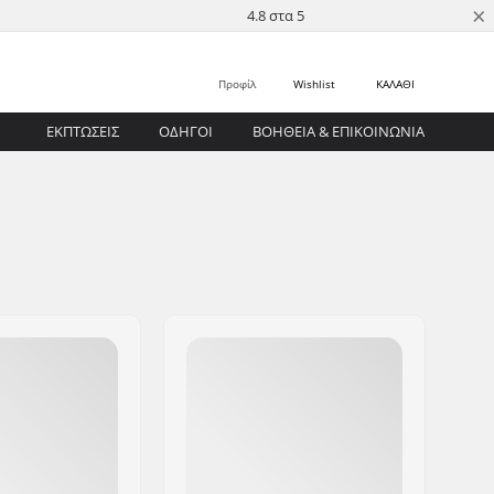
×
4.8 στα 5
Προφίλ
Wishlist
ΚΑΛΑΘΙ
ΕΚΠΤΩΣΕΙΣ
ΟΔΗΓΟΊ
ΒΟΉΘΕΙΑ & ΕΠΙΚΟΙΝΩΝΊΑ