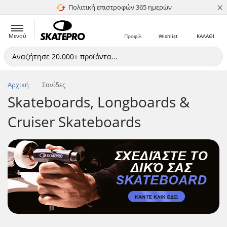
×
Πολιτική επιστροφών 365 ημερών
4.8 στα 5
Μενού
Προφίλ
Wishlist
ΚΑΛΑΘΙ
Αρχική
Σανίδες
Skateboards, Longboards &
Cruiser Skateboards