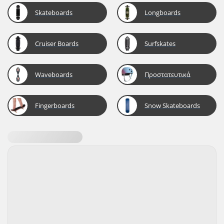
Skateboards
Longboards
Cruiser Boards
Surfskates
Waveboards
Προστατευτικά
Fingerboards
Snow Skateboards