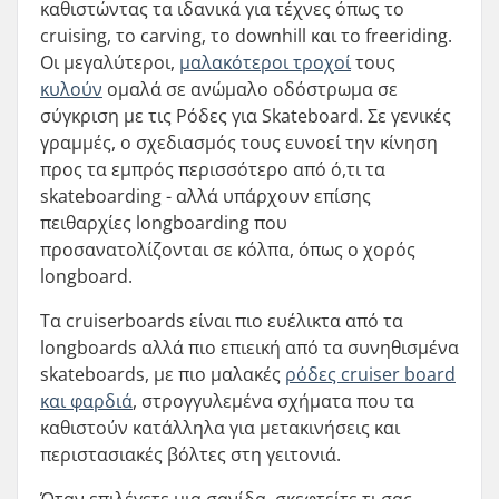
καθιστώντας τα ιδανικά για τέχνες όπως το
cruising, το carving, το downhill και το freeriding.
Οι μεγαλύτεροι,
μαλακότεροι τροχοί
τους
κυλούν
ομαλά σε ανώμαλο οδόστρωμα σε
σύγκριση με τις Ρόδες για Skateboard. Σε γενικές
γραμμές, ο σχεδιασμός τους ευνοεί την κίνηση
προς τα εμπρός περισσότερο από ό,τι τα
skateboarding - αλλά υπάρχουν επίσης
πειθαρχίες longboarding που
προσανατολίζονται σε κόλπα, όπως ο χορός
longboard.
Τα cruiserboards είναι πιο ευέλικτα από τα
longboards αλλά πιο επιεική από τα συνηθισμένα
skateboards, με πιο μαλακές
ρόδες cruiser board
και φαρδιά
, στρογγυλεμένα σχήματα που τα
καθιστούν κατάλληλα για μετακινήσεις και
περιστασιακές βόλτες στη γειτονιά.
Όταν επιλέγετε μια σανίδα, σκεφτείτε τι σας