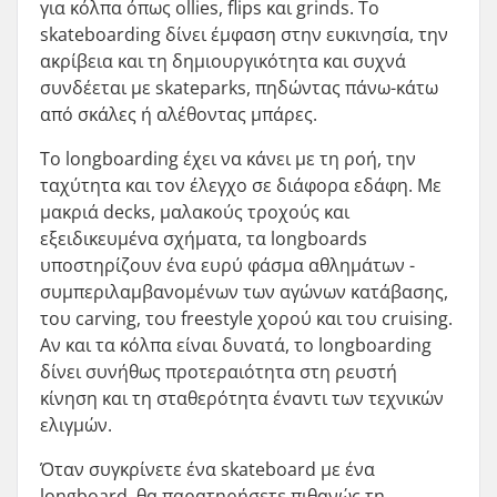
για κόλπα όπως ollies, flips και grinds. Το
skateboarding δίνει έμφαση στην ευκινησία, την
ακρίβεια και τη δημιουργικότητα και συχνά
συνδέεται με skateparks, πηδώντας πάνω-κάτω
από σκάλες ή αλέθοντας μπάρες.
Το longboarding έχει να κάνει με τη ροή, την
ταχύτητα και τον έλεγχο σε διάφορα εδάφη. Με
μακριά decks, μαλακούς τροχούς και
εξειδικευμένα σχήματα, τα longboards
υποστηρίζουν ένα ευρύ φάσμα αθλημάτων -
συμπεριλαμβανομένων των αγώνων κατάβασης,
του carving, του freestyle χορού και του cruising.
Αν και τα κόλπα είναι δυνατά, το longboarding
δίνει συνήθως προτεραιότητα στη ρευστή
κίνηση και τη σταθερότητα έναντι των τεχνικών
ελιγμών.
Όταν συγκρίνετε ένα skateboard με ένα
longboard, θα παρατηρήσετε πιθανώς τη