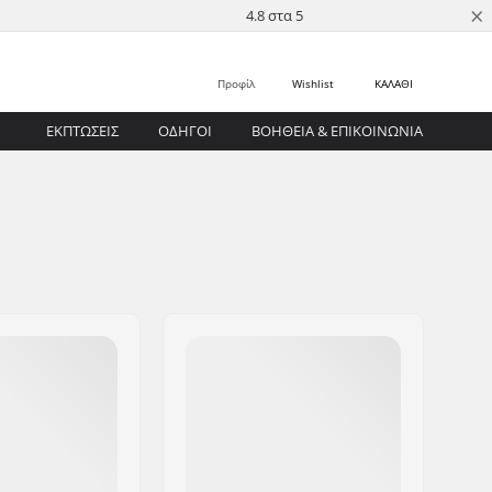
×
4.8 στα 5
Προφίλ
Wishlist
ΚΑΛΑΘΙ
ΕΚΠΤΩΣΕΙΣ
ΟΔΗΓΟΊ
ΒΟΉΘΕΙΑ & ΕΠΙΚΟΙΝΩΝΊΑ