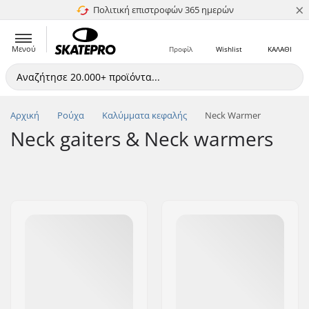
×
Πολιτική επιστροφών 365 ημερών
4.8 στα 5
Μενού
Προφίλ
Wishlist
ΚΑΛΑΘΙ
Αρχική
Ρούχα
Καλύμματα κεφαλής
Neck Warmer
Neck gaiters & Neck warmers