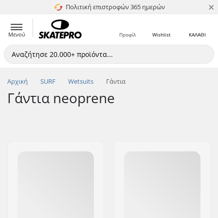
×
Πολιτική επιστροφών 365 ημερών
4.8 στα 5
Μενού
Προφίλ
Wishlist
ΚΑΛΑΘΙ
Αρχική
SURF
Wetsuits
Γάντια
Γάντια neoprene