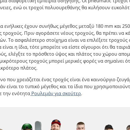
 μια διαφορετική εμπειρία οδήγησης. Οι pneumatic τροχο
άνειες, ενώ οι τροχοί πολυουρεθάνης θα κυλήσουν ευκολότ
ια ενήλικες έχουν συνήθως μέγεθος μεταξύ 180 mm και 250
 τροχούς. Πριν αγοράσετε νέους τροχούς, θα πρέπει να κά
ν. Το ασφαλέστερο στοίχημα είναι να επιλέξετε τροχούς σ
είναι η ίδια, τότε μπορείτε να είστε σίγουροι ότι θα ταιρ
ύς, ελέγξτε το πρόσθετο ύψος και πλάτος του χώρου απομ
μικρότερους τροχούς μπορεί μερικές φορές να σημαίνει ότ
ικρότερο πλάτος.
νο που χρειάζεται ένας τροχός είναι ένα καινούργιο ζευγ
ν είναι το τυπικό μέγεθος και τα ίδια που χρησιμοποιούνται
ε την ενότητα
Ρουλεμάν για σκούτερ
.