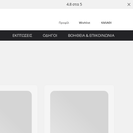
×
4.8 στα 5
Προφίλ
Wishlist
ΚΑΛΑΘΙ
ΕΚΠΤΩΣΕΙΣ
ΟΔΗΓΟΊ
ΒΟΉΘΕΙΑ & ΕΠΙΚΟΙΝΩΝΊΑ