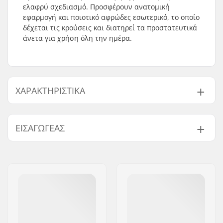
ελαφρύ σχεδιασμό. Προσφέρουν ανατομική
εφαρμογή και ποιοτικό αφρώδες εσωτερικό, το οποίο
δέχεται τις κρούσεις και διατηρεί τα προστατευτικά
άνετα για χρήση όλη την ημέρα.
ΧΑΡΑΚΤΗΡΙΣΤΙΚΆ
Αφρός:
EVA Memory Foam
ΕΙΣΑΓΩΓΈΑΣ
Καπάκια:
Σκληρό καπάκι
Υλικά:
Lycra
Όνομα:
Centrano ApS
Εφαρμογή:
Ανατομικά
Διεύθυνση:
Omega 6
διαμορφωμένο
Τ.Κ.:
8382
Επένδυση:
Μαξιλαράκι EVA
Πόλη:
Hinnerup
Ασφάλεια:
CE EN 14120:2003
Χώρα:
Δανία
Κλείσιμο:
Διπλό λουρί Velcro