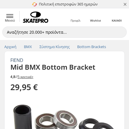
×
Πολιτική επιστροφών 365 ημερών
4.8 στα 5
Μενού
Προφίλ
Wishlist
ΚΑΛΑΘΙ
Αρχική
BMX
Σύστημα Κίνησης
Bottom Brackets
FIEND
Mid BMX Bottom Bracket
4,8
//
5 κριτικές
29,95 €