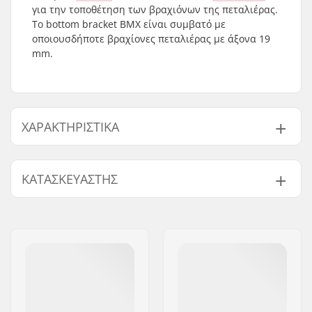
για την τοποθέτηση των βραχιόνων της πεταλιέρας.
Το bottom bracket BMX είναι συμβατό με
οποιουσδήποτε βραχίονες πεταλιέρας με άξονα 19
mm.
ΧΑΡΑΚΤΗΡΙΣΤΙΚΆ
Bottom Bracket:
Mid
,
ΚΑΤΑΣΚΕΥΑΣΤΉΣ
Στεγανοποιημένο
Διάμετρος Άξονα
19mm
Όνομα:
Sunshine Distribution ApS
Πεταλιέρας:
Διεύθυνση:
Naverland 8
Τ.Κ.:
2600
Πόλη:
Glostrup
Χώρα:
Δανία