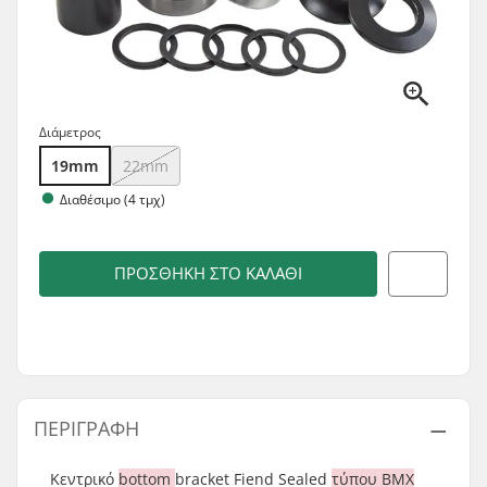
Διάμετρος
19mm
22mm
Διαθέσιμο (4 τμχ)
ΠΡΟΣΘΉΚΗ ΣΤΟ ΚΑΛΆΘΙ
ΠΕΡΙΓΡΑΦΉ
Κεντρικό
bottom
bracket Fiend Sealed
τύπου BMX