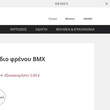
×
4.8 στα 5
Προφίλ
Wishlist
ΚΑΛΑΘΙ
ΕΚΠΤΩΣΕΙΣ
ΟΔΗΓΟΊ
ΒΟΉΘΕΙΑ & ΕΠΙΚΟΙΝΩΝΊΑ
διο φρένου BMX
 €
Εξοικονομήστε
5,00 €