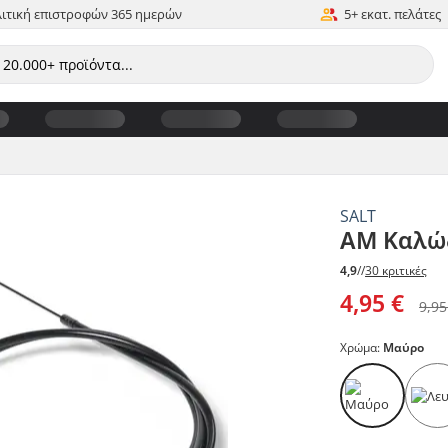
ιτική επιστροφών 365 ημερών
5+ εκατ. πελάτες
SALT
AM Καλώ
4,9
//
30 κριτικές
4,95 €
9,95
Χρώμα:
Μαύρο