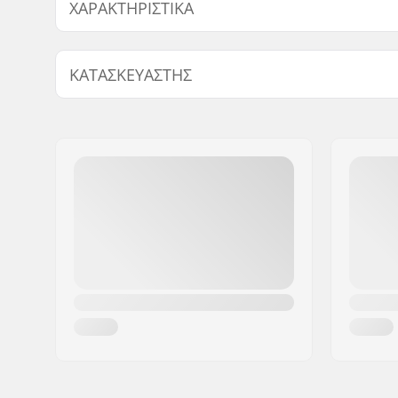
ΧΑΡΑΚΤΗΡΙΣΤΙΚΆ
Συμβατό με Gyro:
Όχι
ΚΑΤΑΣΚΕΥΑΣΤΉΣ
Όνομα:
We Make Things GmbH
Διεύθυνση:
RICHARD-BYRD-STR. 12
Τ.Κ.:
50829
Πόλη:
Köln
Χώρα:
Γερμανία