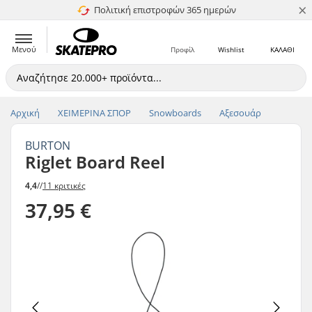
×
Πολιτική επιστροφών 365 ημερών
4.8 στα 5
Μενού
Προφίλ
Wishlist
ΚΑΛΑΘΙ
Αρχική
ΧΕΙΜΕΡΙΝΑ ΣΠΟΡ
Snowboards
Αξεσουάρ
BURTON
Riglet Board Reel
4,4
//
11 κριτικές
37,95 €