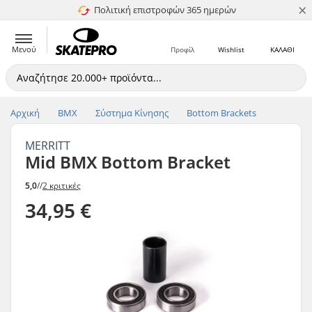
×
Πολιτική επιστροφών 365 ημερών
4.8 στα 5
Μενού
Προφίλ
Wishlist
ΚΑΛΑΘΙ
Αρχική
BMX
Σύστημα Κίνησης
Bottom Brackets
MERRITT
Mid BMX Bottom Bracket
5,0
//
2 κριτικές
34,95 €