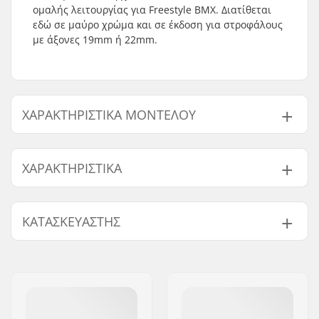
ομαλής λειτουργίας για Freestyle BMX. Διατίθεται
εδώ σε μαύρο χρώμα και σε έκδοση για στροφάλους
με άξονες 19mm ή 22mm.
ΧΑΡΑΚΤΗΡΙΣΤΙΚΆ ΜΟΝΤΈΛΟΥ
Μοντέλο
Διάμετρος Άξονα Πεταλιέρας
ΧΑΡΑΚΤΗΡΙΣΤΙΚΆ
19mm
19mm
22mm
22mm
Bottom Bracket:
Mid
ΚΑΤΑΣΚΕΥΑΣΤΉΣ
Όνομα:
Sport Import GmbH
Διεύθυνση:
Industriestr. 39
Τ.Κ.:
26188
Πόλη:
Edewecht