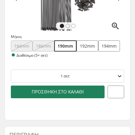
Μήκος
184mm
186mm
190mm
192mm
194mm
Διαθέσιμο (5+ σετ)
1
σετ
ΠΡΟΣΘΉΚΗ ΣΤΟ ΚΑΛΆΘΙ
ΠΕΡΙΓΡΑΦΉ