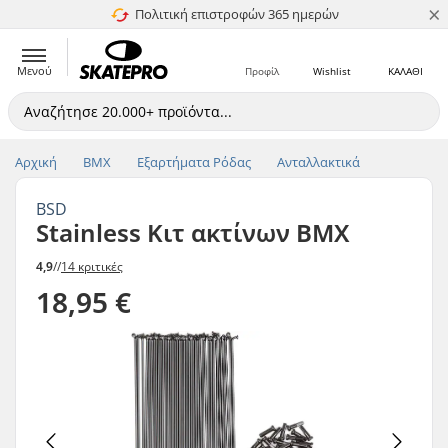
×
Πολιτική επιστροφών 365 ημερών
4.8 στα 5
Μενού
Προφίλ
Wishlist
ΚΑΛΑΘΙ
Αρχική
BMX
Εξαρτήματα Ρόδας
Ανταλλακτικά
BSD
Stainless Κιτ ακτίνων BMX
4,9
//
14 κριτικές
18,95 €