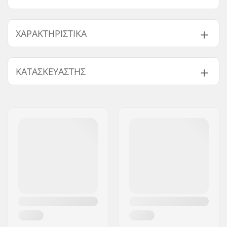
ΧΑΡΑΚΤΗΡΙΣΤΙΚΆ
Αριθμός ακτινών:
40
ΚΑΤΑΣΚΕΥΑΣΤΉΣ
Όνομα:
Sport Import GmbH
Διεύθυνση:
Industriestr. 39
Τ.Κ.:
26188
Πόλη:
Edewecht
Χώρα:
Γερμανία