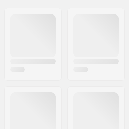
Όνομα:
We Make Things GmbH
Διεύθυνση:
RICHARD-BYRD-STR. 12
Τ.Κ.:
50829
Πόλη:
Köln
Χώρα:
Γερμανία