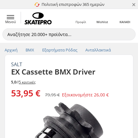
×
Πολιτική επιστροφών 365 ημερών
4.8 στα 5
Μενού
Προφίλ
Wishlist
ΚΑΛΑΘΙ
Αρχική
BMX
Εξαρτήματα Ρόδας
Ανταλλακτικά
SALT
EX Cassette BMX Driver
5,0
//
5 κριτικές
53,95 €
79,95 €
Εξοικονομήστε
26,00 €