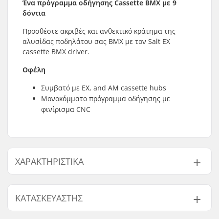
Ένα πρόγραμμα οδήγησης Cassette BMX με 9
δόντια
Προσθέστε ακριβές και ανθεκτικό κράτημα της
αλυσίδας ποδηλάτου σας BMX με τον Salt EX
cassette BMX driver.
Οφέλη
Συμβατό με EX, and AM cassette hubs
Μονοκόμματο πρόγραμμα οδήγησης με
φινίρισμα CNC
ΧΑΡΑΚΤΗΡΙΣΤΙΚΆ
Προσαρμογή:
Αριστερά
ΚΑΤΑΣΚΕΥΑΣΤΉΣ
Δόντια:
9T
Βάρος:
108g