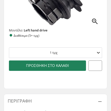
Μοντέλο:
Left hand drive
Διαθέσιμο (5+ τμχ)
1
τμχ
ΠΡΟΣΘΉΚΗ ΣΤΟ ΚΑΛΆΘΙ
ΠΕΡΙΓΡΑΦΉ