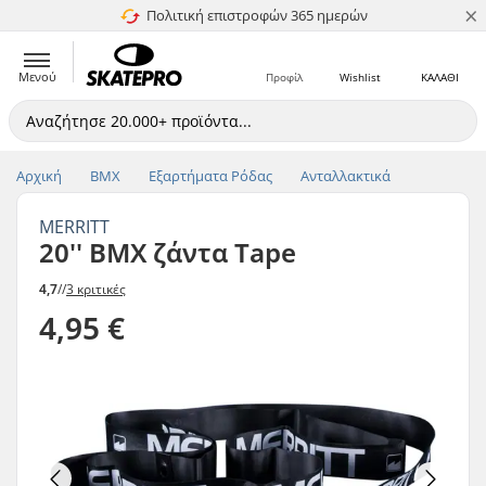
×
Πολιτική επιστροφών 365 ημερών
4.8 στα 5
Μενού
Προφίλ
Wishlist
ΚΑΛΑΘΙ
Αρχική
BMX
Εξαρτήματα Ρόδας
Ανταλλακτικά
MERRITT
20'' BMX ζάντα Tape
4,7
//
3 κριτικές
4,95 €