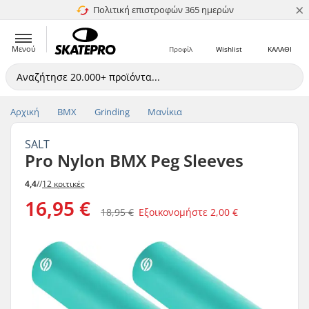
×
Πολιτική επιστροφών 365 ημερών
4.8 στα 5
Μενού
Προφίλ
Wishlist
ΚΑΛΑΘΙ
Αρχική
BMX
Grinding
Μανίκια
SALT
Pro Nylon BMX Peg Sleeves
4,4
//
12 κριτικές
16,95 €
18,95 €
Εξοικονομήστε
2,00 €