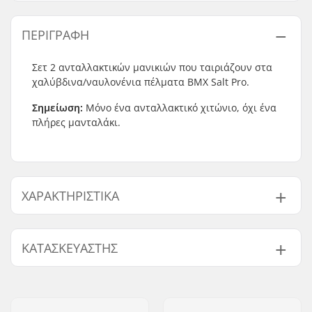
ΠΕΡΙΓΡΑΦΉ
Σετ 2 ανταλλακτικών μανικιών που ταιριάζουν στα
χαλύβδινα/ναυλονένια πέλματα BMX Salt Pro.
Σημείωση:
Μόνο ένα ανταλλακτικό χιτώνιο, όχι ένα
πλήρες μανταλάκι.
ΧΑΡΑΚΤΗΡΙΣΤΙΚΆ
Μήκος peg:
11cm
ΚΑΤΑΣΚΕΥΑΣΤΉΣ
Τεμάχια ανά πακέτο:
2
Όνομα:
We Make Things GmbH
Διεύθυνση:
RICHARD-BYRD-STR. 12