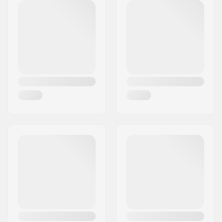
Τ.Κ.:
50829
Πόλη:
Köln
Χώρα:
Γερμανία