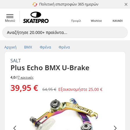
×
Πολιτική επιστροφών 365 ημερών
4.8 στα 5
Μενού
Προφίλ
Wishlist
ΚΑΛΑΘΙ
Αρχική
BMX
Φρένα
Φρένα
SALT
Plus Echo BMX U-Brake
4,0
//
7 κριτικές
39,95 €
64,95 €
Εξοικονομήστε
25,00 €