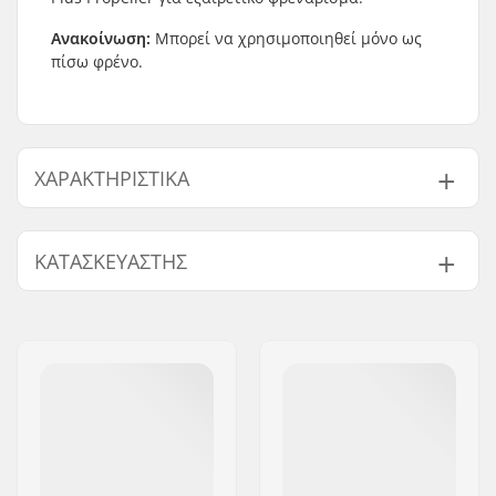
Ανακοίνωση:
Μπορεί να χρησιμοποιηθεί μόνο ως
πίσω φρένο.
ΧΑΡΑΚΤΗΡΙΣΤΙΚΆ
BMX Brake:
Rear
ΚΑΤΑΣΚΕΥΑΣΤΉΣ
Βάρος:
192g
Όνομα:
We Make Things GmbH
Διεύθυνση:
RICHARD-BYRD-STR. 12
Τ.Κ.:
50829
Πόλη:
Köln
Χώρα:
Γερμανία