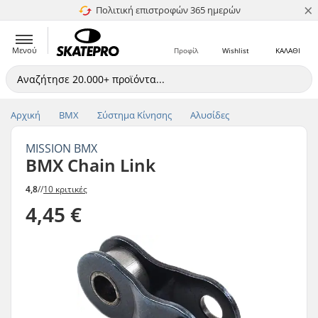
×
Πολιτική επιστροφών 365 ημερών
4.8 στα 5
Μενού
Προφίλ
Wishlist
ΚΑΛΑΘΙ
Αρχική
BMX
Σύστημα Κίνησης
Αλυσίδες
MISSION BMX
BMX Chain Link
4,8
//
10 κριτικές
4,45 €