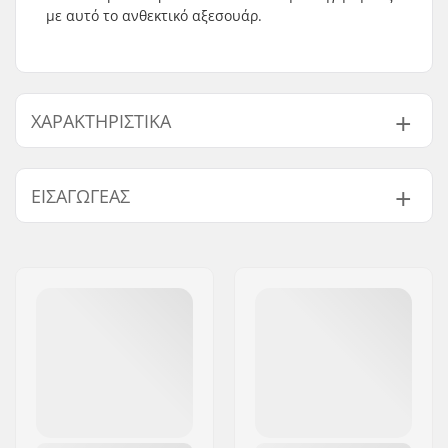
με αυτό το ανθεκτικό αξεσουάρ.
ΧΑΡΑΚΤΗΡΙΣΤΙΚΆ
Είδος αλυσίδας:
Half link
ΕΙΣΑΓΩΓΈΑΣ
Όνομα:
Centrano ApS
Διεύθυνση:
Omega 6
Τ.Κ.:
8382
Πόλη:
Hinnerup
Χώρα:
Δανία