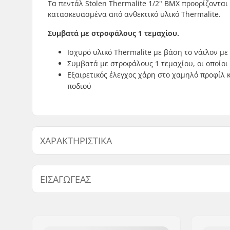
Τα πεντάλ Stolen Thermalite 1/2" BMX προορίζονται
κατασκευασμένα από ανθεκτικό υλικό Thermalite.
Συμβατά με στροφάλους 1 τεμαχίου.
Ισχυρό υλικό Thermalite με βάση το νάιλον με
Συμβατά με στροφάλους 1 τεμαχίου, οι οποίοι
Εξαιρετικός έλεγχος χάρη στο χαμηλό προφίλ 
ποδιού
ΧΑΡΑΚΤΗΡΙΣΤΙΚΆ
Διάμετρος άξονα πεντάλ:
1/2"
ΕΙΣΑΓΩΓΈΑΣ
Υλικό πεντάλ:
Πλαστικό
Όνομα:
Centrano ApS
Διεύθυνση:
Omega 6