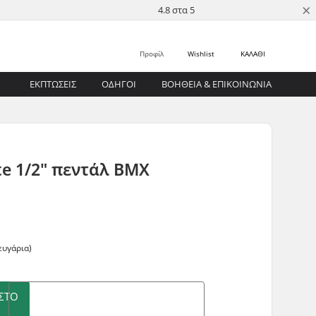
×
4.8 στα 5
Προφίλ
Wishlist
ΚΑΛΑΘΙ
ΕΚΠΤΩΣΕΙΣ
ΟΔΗΓΟΊ
ΒΟΉΘΕΙΑ & ΕΠΙΚΟΙΝΩΝΊΑ
te 1/2" πεντάλ BMX
ευγάρια)
ΣΤΟ