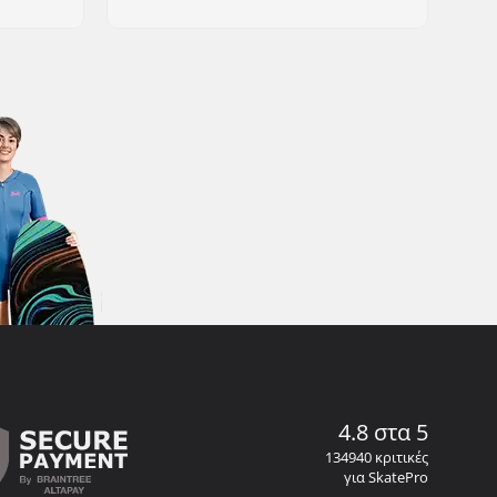
4.8 στα 5
134940 κριτικές
για SkatePro