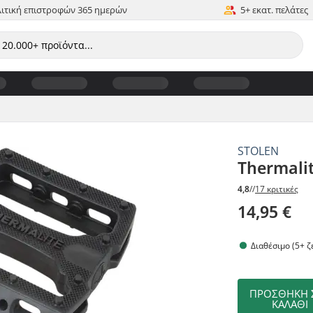
ιτική επιστροφών 365 ημερών
5+ εκατ. πελάτες
STOLEN
Thermali
4,8
//
17 κριτικές
14,95 €
Διαθέσιμο (5+ ζ
ΠΡΟΣΘΉΚΗ 
ΚΑΛΆΘΙ