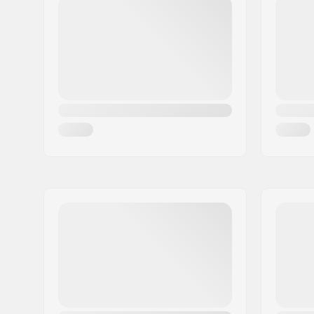
Τ.Κ.:
8382
Πόλη:
Hinnerup
Χώρα:
Δανία