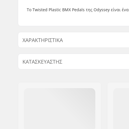
Tο Twisted Plastic BMX Pedals της Odyssey είναι 
ΧΑΡΑΚΤΗΡΙΣΤΙΚΆ
Διάμετρος άξονα πεντάλ:
9/16"
ΚΑΤΑΣΚΕΥΑΣΤΉΣ
Υλικό πεντάλ:
Πλαστικό
Όνομα:
Sunshine Distribution ApS
Διεύθυνση:
Naverland 8
Τ.Κ.:
2600
Πόλη:
Glostrup
Χώρα:
Δανία