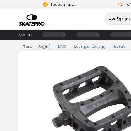
Ταύτιση Τιμών
Πολ
ΑΡΧΙΚΉ
Αρχική
BMX
Σύστημα Κίνησης
Πεντάλ
Πίσω