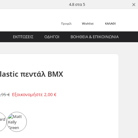
×
4.8 στα 5
Προφίλ
Wishlist
ΚΑΛΑΘΙ
ΕΚΠΤΩΣΕΙΣ
ΟΔΗΓΟΊ
ΒΟΉΘΕΙΑ & ΕΠΙΚΟΙΝΩΝΊΑ
Plastic πεντάλ BMX
,95 €
Εξοικονομήστε
2,00 €