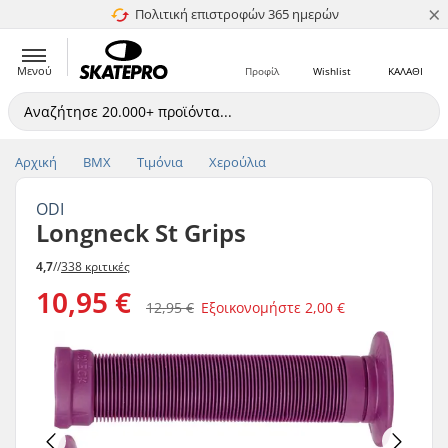
×
Πολιτική επιστροφών 365 ημερών
4.8 στα 5
Μενού
Προφίλ
Wishlist
ΚΑΛΑΘΙ
Αρχική
BMX
Τιμόνια
Xερούλια
ODI
Longneck St Grips
4,7
//
338 κριτικές
10,95 €
12,95 €
Εξοικονομήστε
2,00 €