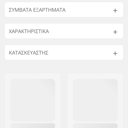
ΣΥΜΒΑΤΆ ΕΞΑΡΤΉΜΑΤΑ
Βρείτε προϊόντα συμβατά με ODI Longneck St Grips:
ΧΑΡΑΚΤΗΡΙΣΤΙΚΆ
Τάπες συμβατές με:
Αλουμίνιο, Ατσάλι,
Συμβατά εξαρτήματα
ΚΑΤΑΣΚΕΥΑΣΤΉΣ
Titanium
Μήκος grip / λαβής:
14.3cm
Όνομα:
Sport Import GmbH
Φλάντζα:
Ακρόμπαρα
Διεύθυνση:
Industriestr. 39
Υλικό:
Καουτσούκ
Τ.Κ.:
26188
Bar ends:
Περιλαμβάνεται
Πόλη:
Edewecht
Σκληρότητα:
Medium
Χώρα:
Γερμανία
Βάρος:
50g