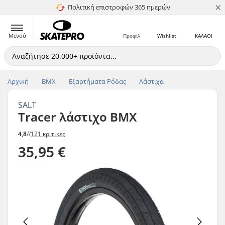
×
Πολιτική επιστροφών 365 ημερών
4.8 στα 5
Μενού
Προφίλ
Wishlist
ΚΑΛΑΘΙ
Αρχική
BMX
Εξαρτήματα Ρόδας
Λάστιχα
SALT
Tracer λάστιχο BMX
4,8
//
121 κριτικές
35,95 €