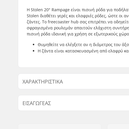
H Stolen 20" Rampage είναι πισινή ρόδα για ποδήλα
Stolen διαθέτει γερές και ελαφριές ρόδες, ώστε οι 
ζάντες. Το freecoaster hub σας επιτρέπει να οδηγείτ
σφραγισμένα ρουλεμάν απαιτούν ελάχιστη συντήρηση
πισινή ρόδα ιδανική για χρήση σε εξωτερικούς χώρο
Θυμηθείτε να ελέγξετε αν η διάμετρος του άξ
Η ζάντα είναι κατασκευασμένη από ελαφρύ και
ΧΑΡΑΚΤΗΡΙΣΤΙΚΆ
BMX Πειθαρχία:
Freestyle
ΕΙΣΑΓΩΓΈΑΣ
Υλικό Ζάντας:
6061-T6 al
Ρόδα BMX:
Rear
Όνομα:
Centrano ApS
Διάμετρος ρόδας:
20"
Διεύθυνση:
Omega 6
Hub:
Freecoast