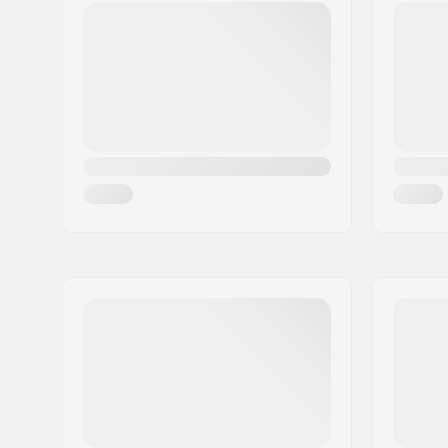
Τ.Κ.:
8382
ρουλεμάν
Πόλη:
Hinnerup
Διάμετρος άξονα:
14mm
Χώρα:
Δανία