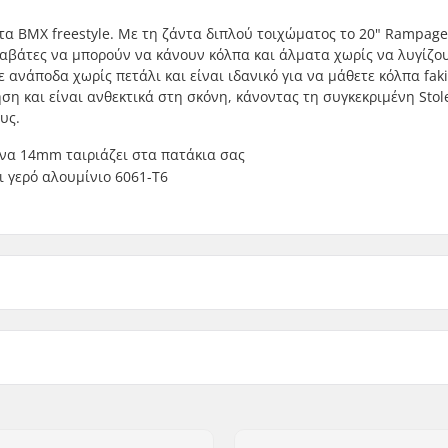
τα BMX freestyle. Με τη ζάντα διπλού τοιχώματος το 20" Rampage
αναβάτες να μπορούν να κάνουν κόλπα και άλματα χωρίς να λυγίζου
ε ανάποδα χωρίς πετάλι και είναι ιδανικό για να μάθετε κόλπα faki
 και είναι ανθεκτικά στη σκόνη, κάνοντας τη συγκεκριμένη Stol
υς.
ονα 14mm ταιριάζει στα πατάκια σας
 γερό αλουμίνιο 6061-T6
 BMX
Προσαρμογή:
loy
Αριθμός ακτινών:
Τύπος ζάντας BMX:
Δόντια:
er, Στεγανοποιημένα
Τύπος Άξονα BMX: