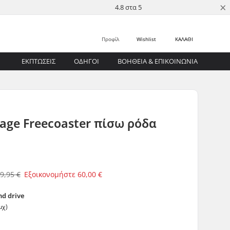
×
4.8 στα 5
Προφίλ
Wishlist
ΚΑΛΑΘΙ
ΕΚΠΤΩΣΕΙΣ
ΟΔΗΓΟΊ
ΒΟΉΘΕΙΑ & ΕΠΙΚΟΙΝΩΝΊΑ
age Freecoaster πίσω ρόδα
9,95 €
Εξοικονομήστε
60,00 €
nd drive
μχ)