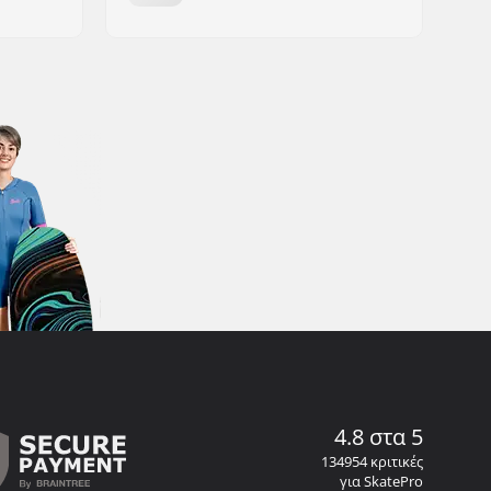
4.8 στα 5
134954 κριτικές
για SkatePro