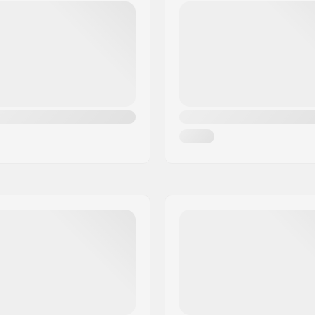
Hubguard:
Βάρος: