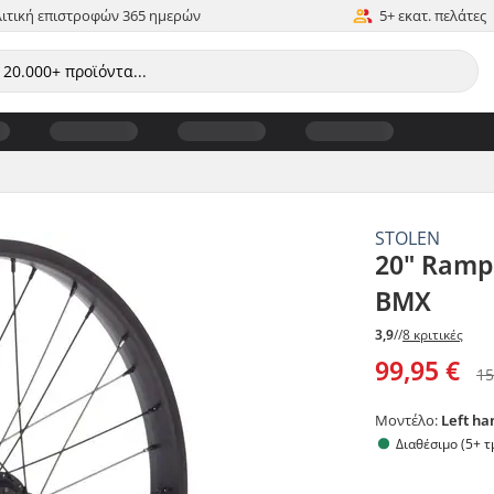
ιτική επιστροφών 365 ημερών
5+ εκατ. πελάτες
STOLEN
20" Ramp
BMX
3,9
//
8 κριτικές
99,95 €
15
Μοντέλο:
Left ha
Διαθέσιμο (5+ τ