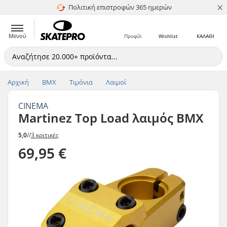
×
Πολιτική επιστροφών 365 ημερών
4.8 στα 5
Μενού
Προφίλ
Wishlist
ΚΑΛΑΘΙ
Αρχική
BMX
Τιμόνια
Λαιμοί
CINEMA
Martinez Top Load λαιμός BMX
5,0
//
3 κριτικές
69,95 €