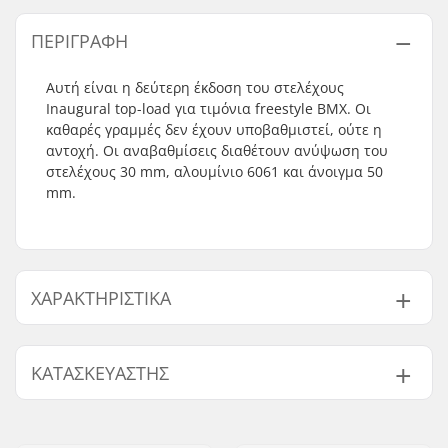
ΠΕΡΙΓΡΑΦΉ
Αυτή είναι η δεύτερη έκδοση του στελέχους
Inaugural top-load για τιμόνια freestyle BMX. Οι
καθαρές γραμμές δεν έχουν υποβαθμιστεί, ούτε η
αντοχή. Οι αναβαθμίσεις διαθέτουν ανύψωση του
στελέχους 30 mm, αλουμίνιο 6061 και άνοιγμα 50
mm.
ΧΑΡΑΚΤΗΡΙΣΤΙΚΆ
Είδος λαιμού/μήκος:
50mm, Top load
ΚΑΤΑΣΚΕΥΑΣΤΉΣ
Rise λαιμού:
30mm
Διάμετρος λαιμού:
22.2mm
Όνομα:
Sport Import GmbH
Βάρος:
315g
Διεύθυνση:
Industriestr. 39