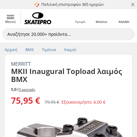
×
Πολιτική επιστροφών 365 ημερών
4.8 στα 5
Μενού
Προφίλ
Wishlist
ΚΑΛΑΘΙ
Αρχική
BMX
Τιμόνια
Λαιμοί
MERRITT
MKII Inaugural Topload λαιμός
BMX
5,0
//
3 κριτικές
75,95 €
79,95 €
Εξοικονομήστε
4,00 €