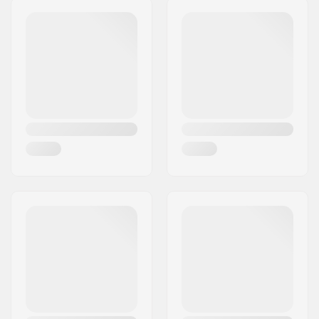
Μέγεθος steerer:
1 1/8"
Τ.Κ.:
26188
Πόλη:
Edewecht
Χώρα:
Γερμανία