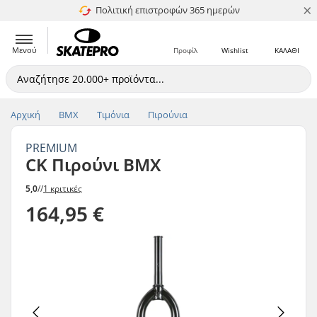
×
Πολιτική επιστροφών 365 ημερών
4.8 στα 5
Μενού
Προφίλ
Wishlist
ΚΑΛΑΘΙ
Αρχική
BMX
Τιμόνια
Πιρούνια
PREMIUM
CK Πιρούνι BMX
5,0
//
1 κριτικές
164,95 €