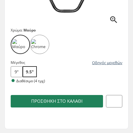
Χρώμα:
Μαύρο
Μέγεθος
Οδηγός μεγεθών
9"
9.5"
Διαθέσιμο (4 τμχ)
ΠΡΟΣΘΉΚΗ ΣΤΟ ΚΑΛΆΘΙ