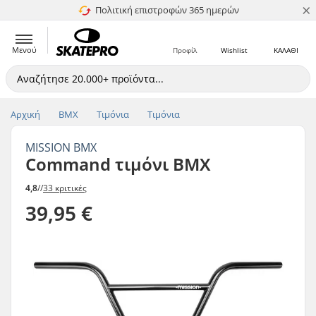
×
Πολιτική επιστροφών 365 ημερών
4.8 στα 5
Μενού
Προφίλ
Wishlist
ΚΑΛΑΘΙ
Αρχική
BMX
Τιμόνια
Τιμόνια
MISSION BMX
Command τιμόνι BMX
4,8
//
33 κριτικές
39,95 €