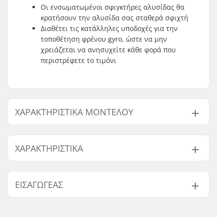
Οι ενσωματωμένοι σφιγκτήρες αλυσίδας θα
κρατήσουν την αλυσίδα σας σταθερά σφιχτή
Διαθέτει τις κατάλληλες υποδοχές για την
τοποθέτηση φρένου gyro, ώστε να μην
χρειάζεται να ανησυχείτε κάθε φορά που
περιστρέφετε το τιμόνι
ΧΑΡΑΚΤΗΡΙΣΤΙΚΆ ΜΟΝΤΈΛΟΥ
Μοντέλο
Frame Top Tube
ΧΑΡΑΚΤΗΡΙΣΤΙΚΆ
20.75"
20.75" (52.7 cm)
21"
21" (53.3 cm)
BMX Πειθαρχία:
Freestyle BMX
ΕΙΣΑΓΩΓΈΑΣ
Τύπος ποδηλάτου:
Freestyle
Υλικό σκελετού:
Ατσάλι Chromoly
Όνομα:
Centrano ApS
Βάρος:
2.32kg