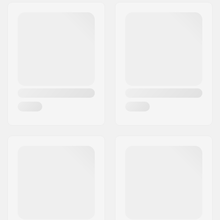
Διεύθυνση:
Omega 6
Frame brakemounts:
Removable
Τ.Κ.:
8382
brakemounts
Πόλη:
Hinnerup
Ύψος σκελετού:
9.5" (24.1cm)
Χώρα:
Δανία
Chainstay length
13.1" (33.3cm)
(Center):
Μήκος chainstay
12.75" (32.4cm)
(slammed):
Μήκος dropout:
14mm
Τεντωτές Αλυσίδας:
Όχι
Bottom Bracket:
Mid
Συμβατό με Gyro:
Ναι
Δαγκάνα σέλας:
Ενσωματωμένη
Τύπος ρουλεμάν
Integrated 1 1/8"
πιρουνιού:
Γωνία headtube:
75°
Μήκος headtube:
127mm