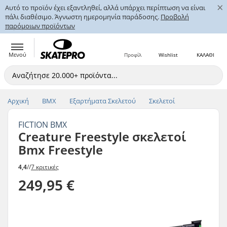
×
Αυτό το προϊόν έχει εξαντληθεί, αλλά υπάρχει περίπτωση να είναι
πάλι διαθέσιμο. Άγνωστη ημερομηνία παράδοσης.
Προβολή
παρόμοιων προϊόντων
Μενού
Προφίλ
Wishlist
ΚΑΛΑΘΙ
Αρχική
BMX
Εξαρτήματα Σκελετού
Σκελετοί
FICTION BMX
Creature Freestyle σκελετοί
Bmx Freestyle
4,4
//
7 κριτικές
249,95 €