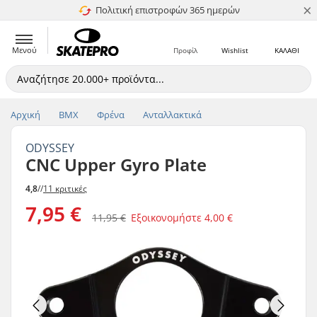
×
Πολιτική επιστροφών 365 ημερών
4.8 στα 5
Μενού
Προφίλ
Wishlist
ΚΑΛΑΘΙ
Αρχική
BMX
Φρένα
Ανταλλακτικά
ODYSSEY
CNC Upper Gyro Plate
4,8
//
11 κριτικές
7,95 €
11,95 €
Εξοικονομήστε
4,00 €