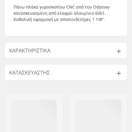
Πάνω πλάκα γυροσκοπίου CNC από την Odyssey
κατασκευασμένη από ελαφρύ αλουμίνιο 6061.
Καθολική εφαρμογή με αποσυνδετήρες 1 1/8".
ΧΑΡΑΚΤΗΡΙΣΤΙΚΆ
Συμβατό με Gyro:
Ναι
ΚΑΤΑΣΚΕΥΑΣΤΉΣ
Βάρος:
13g
Όνομα:
Sunshine Distribution ApS
Διεύθυνση:
Naverland 8
Τ.Κ.:
2600
Πόλη:
Glostrup
Χώρα:
Δανία