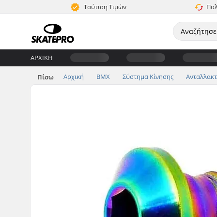
Ταύτιση Τιμών
Πολ
ΑΡΧΙΚΉ
Αρχική
BMX
Σύστημα Κίνησης
Ανταλλακτι
Πίσω