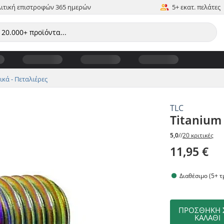
ιτική επιστροφών 365 ημερών
5+ εκατ. πελάτες
κά - Πεταλιέρες
TLC
Titanium
5,0
//
20 κριτικές
11,95 €
Διαθέσιμο (5+ τ
ΠΡΟΣΘΉΚΗ 
ΚΑΛΆΘΙ