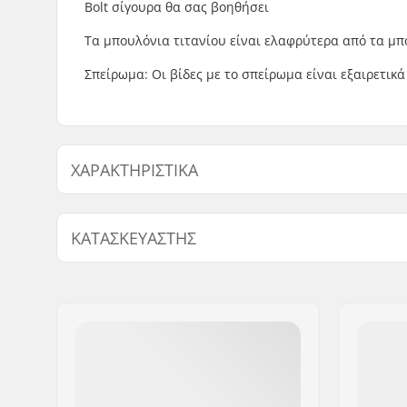
Bolt σίγουρα θα σας βοηθήσει
Τα μπουλόνια τιτανίου είναι ελαφρύτερα από τα μπο
Σπείρωμα: Οι βίδες με το σπείρωμα είναι εξαιρετικά 
ΧΑΡΑΚΤΗΡΙΣΤΙΚΆ
Βάρος:
7.6g
ΚΑΤΑΣΚΕΥΑΣΤΉΣ
Όνομα:
Centrano ApS
Διεύθυνση:
Omega 6
Τ.Κ.:
8382
Πόλη:
Hinnerup
Χώρα:
Δανία