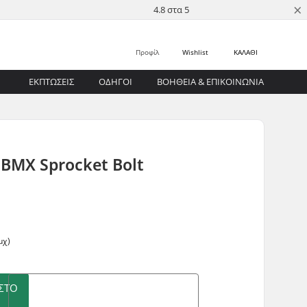
×
4.8 στα 5
Προφίλ
Wishlist
ΚΑΛΑΘΙ
ΕΚΠΤΩΣΕΙΣ
ΟΔΗΓΟΊ
ΒΟΉΘΕΙΑ & ΕΠΙΚΟΙΝΩΝΊΑ
 BMX Sprocket Bolt
μχ)
ΣΤΟ