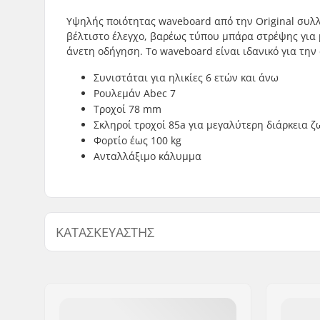
Υψηλής ποιότητας waveboard από την Original συλλ
βέλτιστο έλεγχο, βαρέως τύπου μπάρα στρέψης για
άνετη οδήγηση. Το waveboard είναι ιδανικό για τη
Συνιστάται για ηλικίες 6 ετών και άνω
Ρουλεμάν Abec 7
Τροχοί 78 mm
Σκληροί τροχοί 85a για μεγαλύτερη διάρκεια ζ
Φορτίο έως 100 kg
Ανταλλάξιμο κάλυμμα
ΚΑΤΑΣΚΕΥΑΣΤΉΣ
Όνομα:
JustSupreme ApS
Διεύθυνση:
Ydervang 5
Τ.Κ.:
4300