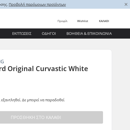
×
οσης.
Προβολή παρόμοιων προϊόντων
Προφίλ
Wishlist
ΚΑΛΑΘΙ
ΕΚΠΤΩΣΕΙΣ
ΟΔΗΓΟΊ
ΒΟΉΘΕΙΑ & ΕΠΙΚΟΙΝΩΝΊΑ
NG
d Original Curvastic White
 εξαντληθεί. Δε μπορεί να παραδοθεί
ΠΡΟΣΘΉΚΗ ΣΤΟ ΚΑΛΆΘΙ