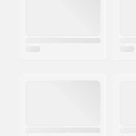
Πόλη:
Holbæk
Χώρα:
Δανία