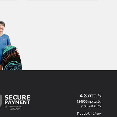
4.8 στα 5
134956 κριτικές
για SkatePro
Προβολή όλων