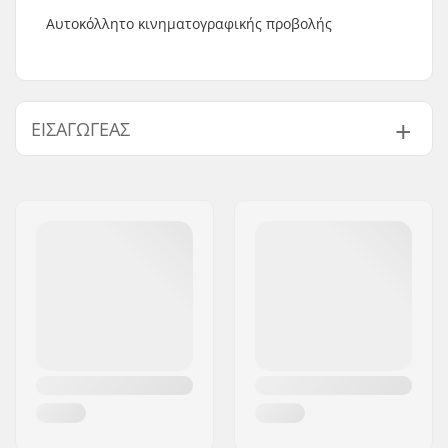
Αυτοκόλλητο κινηματογραφικής προβολής
ΕΙΣΑΓΩΓΈΑΣ
Όνομα:
Centrano ApS
Διεύθυνση:
Omega 6
Τ.Κ.:
8382
Πόλη:
Hinnerup
Χώρα:
Δανία