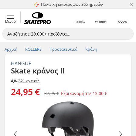
×
Πολιτική επιστροφών 365 ημερών
4.8 στα 5
Μενού
Προφίλ
Wishlist
ΚΑΛΑΘΙ
Αρχική
ROLLERS
Προστατευτικά
Κράνη
HANGUP
Skate κράνος II
4,8
//
821 κριτικές
24,95 €
37,95 €
Εξοικονομήστε
13,00 €