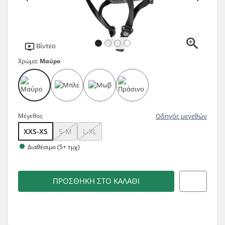
Βίντεο
Χρώμα:
Μαύρο
Μέγεθος
Οδηγός μεγεθών
XXS-XS
S-M
L-XL
Διαθέσιμο (5+ τμχ)
ΠΡΟΣΘΉΚΗ ΣΤΟ ΚΑΛΆΘΙ