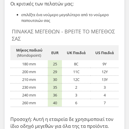
Οι κριτικές των πελατών μας:
επιλέξτε ένα νούμερο μεγαλύτερο από το νούμερο
παπουτσιών σας
ΠΊΝΑΚΑΣ ΜΕΓΕΘΏΝ - ΒΡΕΊΤΕ ΤΟ ΜΈΓΕΘΌΣ
ΣΑΣ
Μήκος ποδιού
EUR
UK Παιδιά
US Παιδιά
(Mondopoint)
180 mm
25
8C
9Y
200 mm
29
11C
12Y
210 mm
30
12C
13Y
230 mm
35
2
3
240 mm
36
3
4
260 mm
40
6
7
Προσοχή: Αυτή η εταιρεία δε χρησιμοποιεί τον
ίδιο οδηγό μεγεθών για όλα της τα προϊόντα.