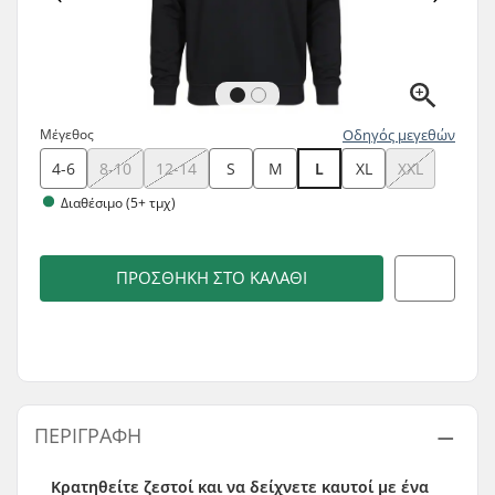
Μέγεθος
Οδηγός μεγεθών
4-6
8-10
12-14
S
M
L
XL
XXL
Διαθέσιμο (5+ τμχ)
ΠΡΟΣΘΉΚΗ ΣΤΟ ΚΑΛΆΘΙ
ΠΕΡΙΓΡΑΦΉ
Κρατηθείτε ζεστοί και να δείχνετε καυτοί με ένα