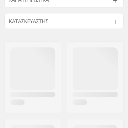
Φύλο:
Men
,
Unisex
ΚΑΤΑΣΚΕΥΑΣΤΉΣ
Λαιμός:
Crew Neck
Σχεδιασμός:
Front Graphic
Όνομα:
Centrano ApS
Υλικό:
Cotton Blend
Διεύθυνση:
Omega 6
Είδος:
Sweatshirt
Τ.Κ.:
8382
Πόλη:
Hinnerup
Χώρα:
Δανία