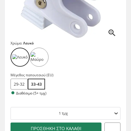
Χρώμα:
Λευκό
Μέγεθος παπουτσιού (EU)
29-32
33-43
Διαθέσιμο (5+ τμχ)
1
τμχ
ΠΡΟΣΘΉΚΗ ΣΤΟ ΚΑΛΆΘΙ