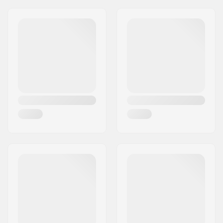
Διεύθυνση:
Bratrí Wolfu 495/16
Τ.Κ.:
779 00
Πόλη:
Olomouc
Χώρα:
Τσεχία