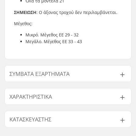
Όλα τα μοντέλα 21
ΣΗΜΕΙΩΣΗ
: Ο άξονας τροχού δεν περιλαμβάνεται.
Μέγεθος:
Μικρό. Μέγεθος ΕΕ 29 - 32
Μεγάλο. Μέγεθος ΕΕ 33 - 43
ΣΥΜΒΑΤΆ ΕΞΑΡΤΉΜΑΤΑ
Βρείτε προϊόντα συμβατά με Tempish Rebel and F21
φρένο Rollers Arm:
ΧΑΡΑΚΤΗΡΙΣΤΙΚΆ
Brake mounting bolt:
Περιλαμβάνεται
ΚΑΤΑΣΚΕΥΑΣΤΉΣ
Συμβατό με
Όνομα:
TEMPISH s.r.o.