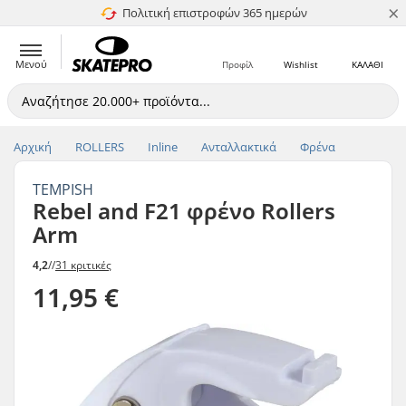
×
Πολιτική επιστροφών 365 ημερών
4.8 στα 5
Μενού
Προφίλ
Wishlist
ΚΑΛΑΘΙ
Αρχική
ROLLERS
Inline
Ανταλλακτικά
Φρένα
TEMPISH
Rebel and F21 φρένο Rollers
Arm
4,2
//
31 κριτικές
11,95 €