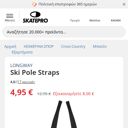
×
Πολιτική επιστροφών 365 ημερών
4.8 στα 5
Μενού
Προφίλ
Wishlist
ΚΑΛΑΘΙ
Αρχική
ΧΕΙΜΕΡΙΝΑ ΣΠΟΡ
Cross Country
Μπατόν
Εξαρτήματα
LONGWAY
Ski Pole Straps
4,6
//
17 κριτικές
4,95 €
12,95 €
Εξοικονομήστε
8,00 €