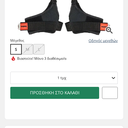
Μέγεθος
Οδηγός μεγεθών
S
M
L
Βιαστείτε!
Μόνο 3 διαθέσιμο/α
1
τμχ
ΠΡΟΣΘΉΚΗ ΣΤΟ ΚΑΛΆΘΙ