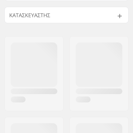
Τεμάχια ανά πακέτο:
2
ΚΑΤΑΣΚΕΥΑΣΤΉΣ
Όνομα:
Centrano ApS
Διεύθυνση:
Omega 6
Τ.Κ.:
8382
Πόλη:
Hinnerup
Χώρα:
Δανία