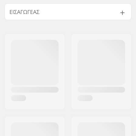
ΕΙΣΑΓΩΓΈΑΣ
Όνομα:
Centrano ApS
Διεύθυνση:
Omega 6
Τ.Κ.:
8382
Πόλη:
Hinnerup
Χώρα:
Δανία