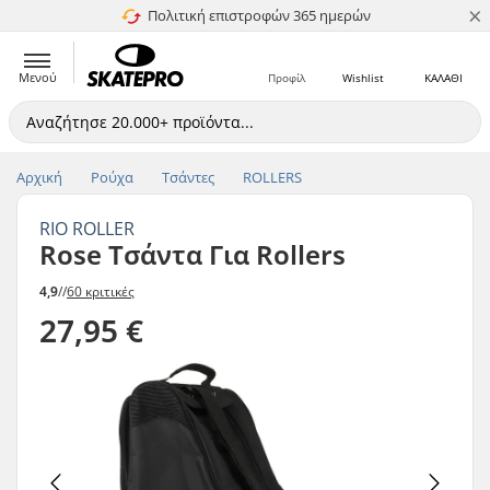
×
Πολιτική επιστροφών 365 ημερών
4.8 στα 5
Μενού
Προφίλ
Wishlist
ΚΑΛΑΘΙ
Αρχική
Ρούχα
Τσάντες
ROLLERS
RIO ROLLER
Rose Τσάντα Για Rollers
4,9
//
60 κριτικές
27,95 €