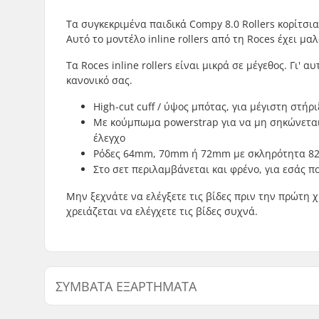
Τα συγκεκριμένα παιδικά Compy 8.0 Rollers κορίτσι
Αυτό το μοντέλο inline rollers από τη Roces έχει μ
Τα Roces inline rollers είναι μικρά σε μέγεθος. Γι'
κανονικό σας.
High-cut cuff / ύψος μπότας, για μέγιστη στή
Με κούμπωμα powerstrap για να μη σηκώνεται 
έλεγχο
Ρόδες 64mm, 70mm ή 72mm με σκληρότητα 82A 
Στο σετ περιλαμβάνεται και φρένο, για εσάς 
Μην ξεχνάτε να ελέγξετε τις βίδες πριν την πρώτη 
χρειάζεται να ελέγχετε τις βίδες συχνά.
ΣΥΜΒΑΤΆ ΕΞΑΡΤΉΜΑΤΑ