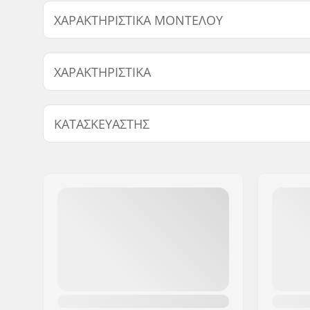
Βρείτε προϊόντα συμβατά με Roces Compy 8.0 Inline 
ΧΑΡΑΚΤΗΡΙΣΤΙΚΆ ΜΟΝΤΈΛΟΥ
Μοντέλο
Διάμετρος
ΧΑΡΑΚΤΗΡΙΣΤΙΚΆ
26-29
64mm
Μπότα με ρυθμιζόμενο μέγεθος:
Ναι
ΚΑΤΑΣΚΕΥΑΣΤΉΣ
Τύπος μπότας/κέλυφους:
Μαλακό
Επίπεδο δεξιότητας:
Αρχάριος
Όνομα:
Roces Sports s.r.l.
Υλικό μπότας:
Δέρμα PU,
Διεύθυνση:
Via G. Ferraris, 36
Χαρακτηριστικά liner:
Ανατομικ
Τ.Κ.:
31044
Κούμπωμα:
Κορδόνια,
Πόλη:
Montebelluna
adjustmen
Χώρα:
Ιταλία