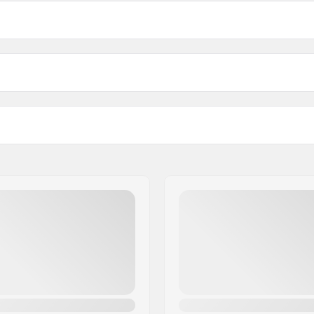
Rollers κορίτσια:
Συμβατά εξ
30-33
 ρόδας
34-37
38-41
Cuff:
Υλικό άξονα:
Τύπος άξονα:
 Πλαστικό
Σκληρότητα ρόδας:
ό σχήμα
Ακρίβεια ρουλεμάν:
 Powerstrap, Micro-
t buckle
Φρένο: