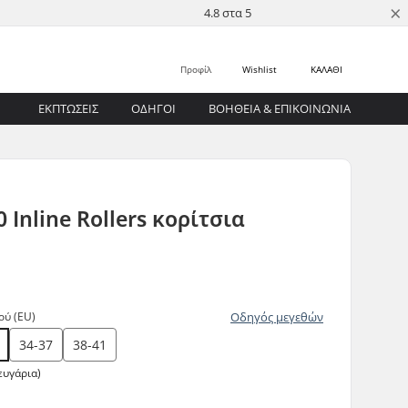
×
4.8 στα 5
Προφίλ
Wishlist
ΚΑΛΑΘΙ
ΕΚΠΤΩΣΕΙΣ
ΟΔΗΓΟΊ
ΒΟΉΘΕΙΑ & ΕΠΙΚΟΙΝΩΝΊΑ
 Inline Rollers κορίτσια
ού (EU)
Οδηγός μεγεθών
34-37
38-41
ευγάρια)