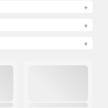
αρτήματα
70mm
70mm
72mm
High lateral support,
Ενσωματωμένος βρόχος μεταφοράς
Πλαστικό
Flat setup
82A
ABEC-3
Ναι