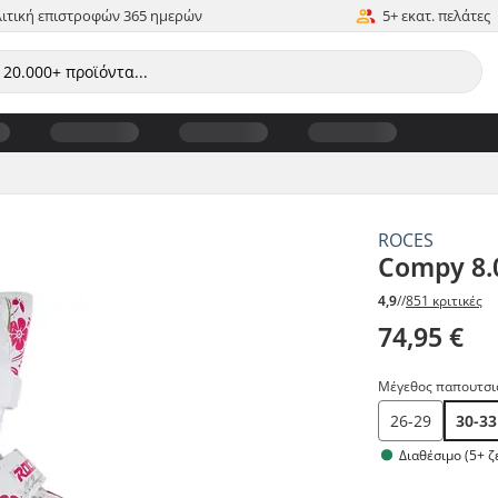
ιτική επιστροφών 365 ημερών
5+ εκατ. πελάτες
ROCES
Compy 8.0
4,9
//
851 κριτικές
74,95 €
Μέγεθος παπουτσι
26-29
30-33
Διαθέσιμο (5+ ζ