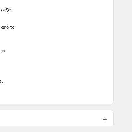
 σεζόν.
ο από το
ερο
τι