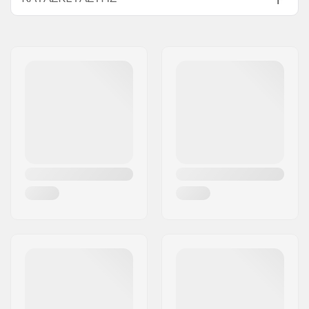
Όνομα:
All Sport NV
Διεύθυνση:
Hoge Mauw 175
Τ.Κ.:
2370
Πόλη:
Arendonk
Χώρα:
Βέλγιο