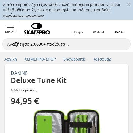
×
Αυτό το προϊόν έχει εξαντληθεί, αλλά υπάρχει περίπτωση να είναι
πάλι διαθέσιμο. Άγνωστη ημερομηνία παράδοσης.
Προβολή
παρόμοιων προϊόντων
Μενού
Προφίλ
Wishlist
ΚΑΛΑΘΙ
Αρχική
ΧΕΙΜΕΡΙΝΑ ΣΠΟΡ
Snowboards
Αξεσουάρ
DAKINE
Deluxe Tune Kit
4,6
//
12 κριτικές
94,95 €