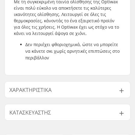
Με τη συγκεκριμένη ταινία ολίσθησης της Optiwax
είναι πολύ εύκολο να αποκτήσετε τις καλύτερες
ικανότητες ολίσθησης. Λειτουργεί σε όλες τις
θερμοκρασίες, κάνοντάς το ένα εξαιρετικό προϊόν
για όλες τις χρήσεις. Η Optiwax έχει ως στόχο να το
κάνει να λειτουργεί άψογα σε χιόνι.
Δεν περιέχει φθοριοχημικά, ώστε να μπορείτε
να κάνετε σκι χωρίς αρνητικές επιπτώσεις στο
περιβάλλον
ΧΑΡΑΚΤΗΡΙΣΤΙΚΆ
Θερμοκρασία:
+5 έως και -20 °C
ΚΑΤΑΣΚΕΥΑΣΤΉΣ
Δραστηριότητα:
Cross Country
Wax Form:
Glide Tape
Όνομα:
MJ OPTIMASPORT OY
Περιεκτικότητα
Χωρίς φθόριο
Διεύθυνση:
Reimaritie 11