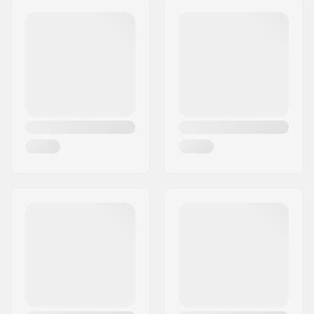
φθορίου:
Τ.Κ.:
40900
Πλάτος κεριού:
60mm
Πόλη:
Säynätsalo
Μήκος κεριού:
10m
Χώρα:
Φινλανδία