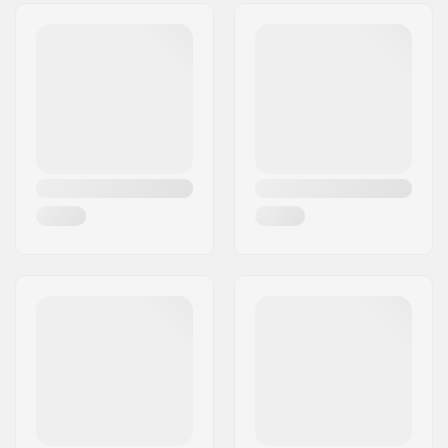
Διεύθυνση:
Omega 6
Τ.Κ.:
8382
Πόλη:
Hinnerup
Χώρα:
Δανία