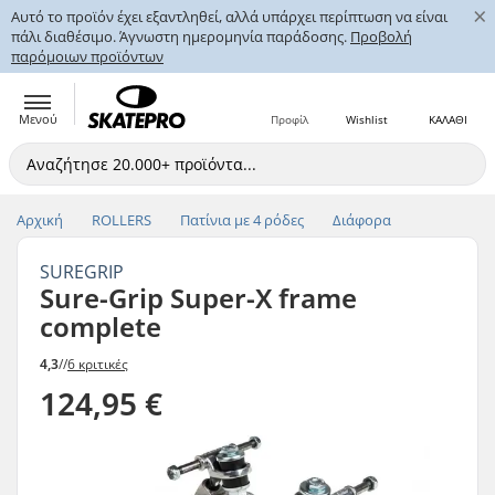
×
Αυτό το προϊόν έχει εξαντληθεί, αλλά υπάρχει περίπτωση να είναι
πάλι διαθέσιμο. Άγνωστη ημερομηνία παράδοσης.
Προβολή
παρόμοιων προϊόντων
Μενού
Προφίλ
Wishlist
ΚΑΛΑΘΙ
Αρχική
ROLLERS
Πατίνια με 4 ρόδες
Διάφορα
SUREGRIP
Sure-Grip Super-X frame
complete
4,3
//
6 κριτικές
124,95 €